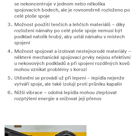
Firemní
se nekoncentruje v jednom nebo několika
e-
spojovacích bodech, ale je rovnoměrně rozloženo po
mailová
celé ploše spoje
adresa
Možnost použití tenčích a lehčích materiálů – díky
rozložení námahy po celé ploše spoje nemusí být
podklad natolik hrubý, aby ustál námahu v místech
spojení
Zpráva
Možnost spojovat a izolovat nestejnorodé materiály –
některé mechanické spojovací prvky nejsou efektivní
u nekovových podkladů a při spojení rozdílných kovů
mohou vznikat problémy s korozí
Utěsnění se provádí už při lepení – lepidla nejenže
vytváří spoje, ale také izolují proti průniku kapalin
Nižší vibrace – odolná lepidla mohou zlepšovat
Jméno
rozptýlení energie a snižovat její přenos
Příjmení