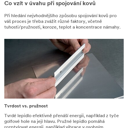
Co vzít v úvahu při spojování kovů
že mé osobní
údaje bude
zpracovávat
Při hledání nejvhodnějšího způsobu spojování kovů pro
společnost 3M
váš proces je třeba zvážit různé faktory, včetně
Česko, spol. s r.o.
tuhosti/pružnosti, koroze, teplot a koncentrace námahy.
a skupina 3M
v
souladu s
globálními
zásadami ochrany
osobních údajů
společnosti 3M
pro shora
podrobně
uvedené
marketingové a
propagační účely,
a že moje osobní
údaje mohou být
Tvrdost vs. pružnost
přeneseny,
uloženy a/nebo
Tvrdé lepidlo efektivně přenáší energii, například z tyče
zpracovány
golfové hole na její hlavu. Pružné lepidlo pomáhá
společností 3M
rozptylovat energii, například vibrace v osobním