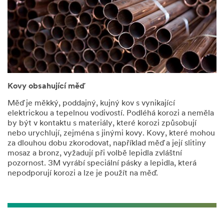
Kovy obsahující měď
Měď je měkký, poddajný, kujný kov s vynikající
elektrickou a tepelnou vodivostí. Podléhá korozi a neměla
by být v kontaktu s materiály, které korozi způsobují
nebo urychlují, zejména s jinými kovy. Kovy, které mohou
za dlouhou dobu zkorodovat, například měď a její slitiny
mosaz a bronz, vyžadují při volbě lepidla zvláštní
pozornost. 3M vyrábí speciální pásky a lepidla, která
nepodporují korozi a lze je použít na měď.