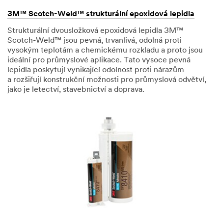
3M™ Scotch-Weld™ strukturální epoxidová lepidla
Strukturální dvousložková epoxidová lepidla 3M™
Scotch-Weld™ jsou pevná, trvanlivá, odolná proti
vysokým teplotám a chemickému rozkladu a proto jsou
ideální pro průmyslové aplikace. Tato vysoce pevná
lepidla poskytují vynikající odolnost proti nárazům
a rozšiřují konstrukční možnosti pro průmyslová odvětví,
jako je letectví, stavebnictví a doprava.