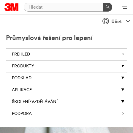
Zavření
Zašlete
Účet
nám
zprávu
Průmyslová řešení pro lepení
Děkujeme
za
PŘEHLED
váš
zájem
PRODUKTY
o
3M.
PODKLAD
Abychom
vám
APLIKACE
pomohli
efektivně
ŠKOLENÍ/VZDĚLÁVÁNÍ
spravovat
a
PODPORA
reagovat
na
váš