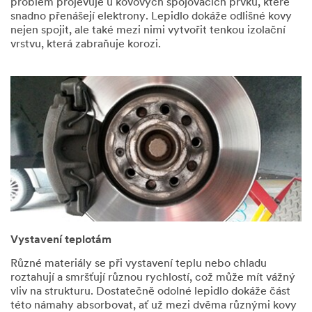
occurred.
problém projevuje u kovových spojovacích prvků, které
snadno přenášejí elektrony. Lepidlo dokáže odlišné kovy
nejen spojit, ale také mezi nimi vytvořit tenkou izolační
Děkujeme,
vrstvu, která zabraňuje korozi.
že
jste
kontaktovali
společnost
3M
Obdrželi
jsme
vaši
zprávu
a
nyní
váš
Vystavení teplotám
dotaz
prošetřujeme
Různé materiály se při vystavení teplu nebo chladu
Některý
roztahují a smršťují různou rychlostí, což může mít vážný
z našich
vliv na strukturu. Dostatečně odolné lepidlo dokáže část
zástupců
této námahy absorbovat, ať už mezi dvěma různými kovy
vás