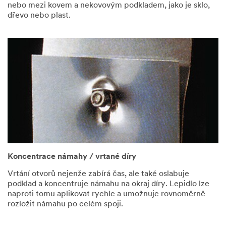
nebo mezi kovem a nekovovým podkladem, jako je sklo,
kontaktuje
dřevo nebo plast.
telefonicky
nebo
e-
mailem
Koncentrace námahy / vrtané díry
Vrtání otvorů nejenže zabírá čas, ale také oslabuje
podklad a koncentruje námahu na okraj díry. Lepidlo lze
naproti tomu aplikovat rychle a umožnuje rovnoměrně
rozložit námahu po celém spoji.