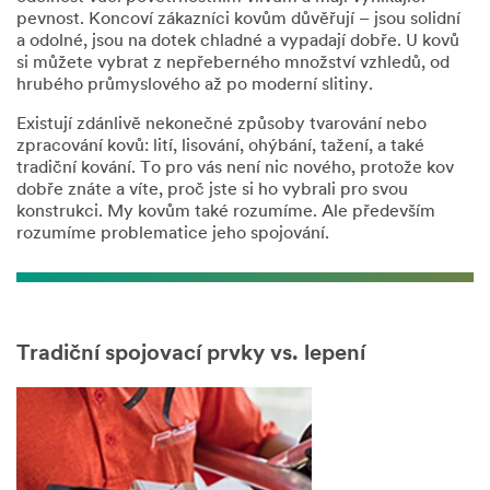
žádost
pevnost. Koncoví zákazníci kovům důvěřují – jsou solidní
e-
a odolné, jsou na dotek chladné a vypadají dobře. U kovů
mailem
si můžete vybrat z nepřeberného množství vzhledů, od
nebo
hrubého průmyslového až po moderní slitiny.
telefonicky
zástupcem
Existují zdánlivě nekonečné způsoby tvarování nebo
společnosti
zpracování kovů: lití, lisování, ohýbání, tažení, a také
3M
tradiční kování. To pro vás není nic nového, protože kov
nebo
dobře znáte a víte, proč jste si ho vybrali pro svou
jedním
konstrukci. My kovům také rozumíme. Ale především
z
rozumíme problematice jeho spojování.
našich
autorizovaných
obchodních
partnerů,
se
Tradiční spojovací prvky vs. lepení
kterými
můžeme
sdílet
vaše
osobní
údaje
v