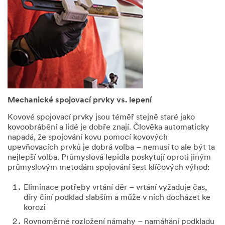
souladu
se
zásadami
ochrany
osobních
údajů
společnosti
3M.
Mechanické spojovací prvky vs. lepení
Oblast zájmu
Kovové spojovací prvky jsou téměř stejně staré jako
kovoobrábění a lidé je dobře znají. Člověka automaticky
Vyberte ze seznamu
napadá, že spojování kovu pomocí kovových
upevňovacích prvků je dobrá volba – nemusí to ale být ta
nejlepší volba. Průmyslová lepidla poskytují oproti jiným
průmyslovým metodám spojování šest klíčových výhod:
Typ dotazu
Eliminace potřeby vrtání děr – vrtání vyžaduje čas,
Vyberte ze seznamu
díry činí podklad slabším a může v nich docházet ke
korozi
Rovnoměrné rozložení námahy – namáhání podkladu