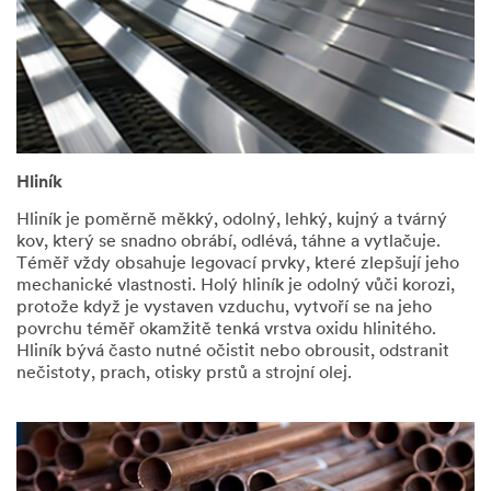
Hliník
Hliník je poměrně měkký, odolný, lehký, kujný a tvárný
kov, který se snadno obrábí, odlévá, táhne a vytlačuje.
Téměř vždy obsahuje legovací prvky, které zlepšují jeho
mechanické vlastnosti. Holý hliník je odolný vůči korozi,
protože když je vystaven vzduchu, vytvoří se na jeho
povrchu téměř okamžitě tenká vrstva oxidu hlinitého.
Hliník bývá často nutné očistit nebo obrousit, odstranit
nečistoty, prach, otisky prstů a strojní olej.