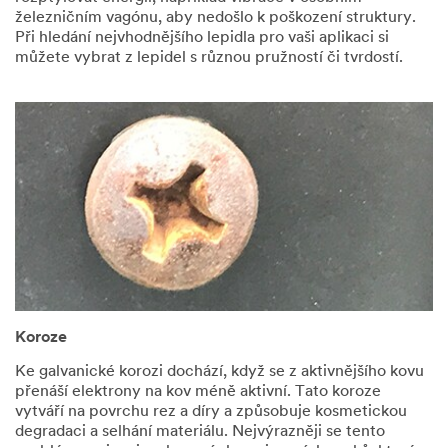
Česko, spol. s r.o.
železničním vagónu, aby nedošlo k poškození struktury.
a třetími osobami
Při hledání nejvhodnějšího lepidla pro vaši aplikaci si
jménem
můžete vybrat z lepidel s různou pružností či tvrdostí.
společnosti 3M
Česko, spol. s r.o.
v České
republice a v
zemích mimo
Evropskou unii,
ale vždy za
podmínky
přísného splnění
povinností
mlčenlivosti
a bezpečnosti.
POSLAT
Koroze
ZPRÁVU
Ke galvanické korozi dochází, když se z aktivnějšího kovu
přenáší elektrony na kov méně aktivní. Tato koroze
An
vytváří na povrchu rez a díry a způsobuje kosmetickou
error
degradaci a selhání materiálu. Nejvýrazněji se tento