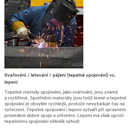
Pracov
ní
telefon
ní číslo
Společn
ost
PSČ
Svařování / letování / pájení (tepelné spojování) vs.
lepení
Tepelné metody spojování, jako svařování, jsou známé
Město
a rozšířené. Spotřební materiály jsou totiž levné a tepelné
spojování je obvykle rychlejší, protože nevyžaduje čas na
vytvrzení. Tepelné spojování i lepení vytváří při správném
provedení dobré spoje a utěsnění. Lepení má však oproti
Země
tepelnému spojování několik výhod:
Česká republika