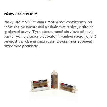
Pásky 3M™ VHB™
Pásky 3M™ VHB™ vám umožní být konzistentní od
náčrtu až po konstrukci a eliminovat rušivé, viditelné
spojovací prvky. Tyto oboustranné akrylové pěnové
pásky rychle a snadno vytvářejí trvanlivé spoje, jejichž
pevnost v průběhu času roste. Dokáží také spojovat
různorodé podklady.