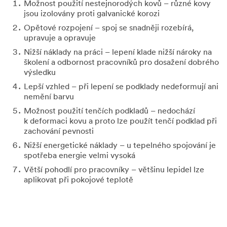
Možnost použití nestejnorodých kovů – různé kovy
jsou izolovány proti galvanické korozi
Opětové rozpojení – spoj se snadněji rozebírá,
Zaškrtnutí
upravuje a opravuje
m políčka uděluji
svůj souhlas s
Nižší náklady na práci – lepení klade nižší nároky na
přijímáním
školení a odbornost pracovníků pro dosažení dobrého
informačních
výsledku
bulletinů,
Lepší vzhled – při lepení se podklady nedeformují ani
reklamních
nemění barvu
oznámení,
Možnost použití tenčích podkladů – nedochází
průzkumů a
k deformaci kovu a proto lze použít tenčí podklad při
informací o
zachování pevnosti
akcích a
nabídkách
Nižší energetické náklady – u tepelného spojování je
společnosti 3M
spotřeba energie velmi vysoká
Česko, spol. s r.o.
Větší pohodlí pro pracovníky – většinu lepidel lze
a skupiny 3M
aplikovat při pokojové teplotě
prostřednictvím
e-mailu a/nebo
telefonicky (
jak je
zde popsáno
).
Beru na vědomí,