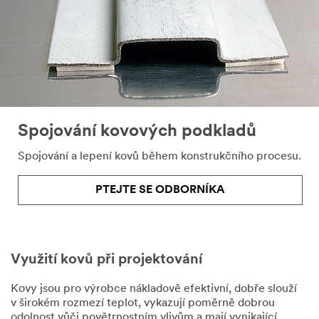
dotaz,
zdvořile
vás
žádáme
o
poskytnutí
některých
klíčových
informací,
Spojování kovových podkladů
včetně
vašich
Spojování a lepení kovů během konstrukčního procesu.
kontaktních
údajů.
PTEJTE SE ODBORNÍKA
Informace,
které
poskytnete,
budou
použity
Využití kovů při projektování
k
odpovědi
Kovy jsou pro výrobce nákladově efektivní, dobře slouží
na
v širokém rozmezí teplot, vykazují poměrně dobrou
vaši
odolnost vůči povětrnostním vlivům a mají vynikající