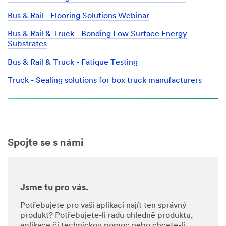
souladu
Bus & Rail - Flooring Solutions Webinar
se
zásadami
Bus & Rail & Truck - Bonding Low Surface Energy
ochrany
Substrates
osobních
údajů
Bus & Rail & Truck - Fatique Testing
společnosti
3M.
Truck - Sealing solutions for box truck manufacturers
Oblast zájmu
Vyberte ze seznamu
Spojte se s námi
Typ dotazu
Jsme tu pro vás.
Vyberte ze seznamu
Potřebujete pro vaši aplikaci najít ten správný
produkt? Potřebujete-li radu ohledně produktu,
aplikace či technickou pomoc nebo chcete-li