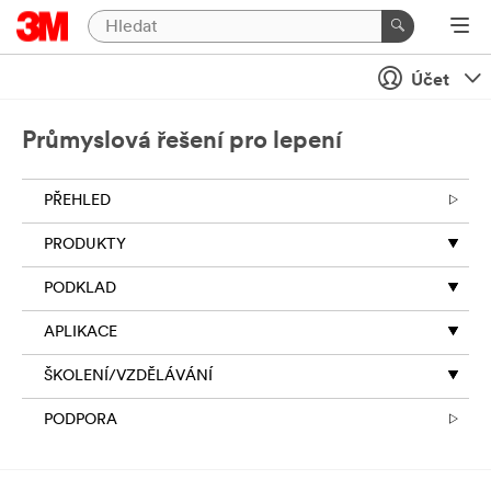
Zavření
Zašlete
Účet
nám
zprávu
Průmyslová řešení pro lepení
Děkujeme
za
PŘEHLED
váš
zájem
PRODUKTY
o
3M.
PODKLAD
Abychom
vám
APLIKACE
pomohli
efektivně
ŠKOLENÍ/VZDĚLÁVÁNÍ
spravovat
a
PODPORA
reagovat
na
váš