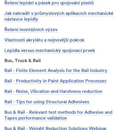
žádost
Řešení lepidel a pásek pro spojování plastů
e-
mailem
Jak nahradit v průmyslových aplikacích mechanické
nebo
nástavce lepidly
telefonicky
Řešení montážních výzev
zástupcem
společnosti
Vlastnosti akrylátu a nejnovější pokrok
3M
nebo
Lepidla versus mechanický spojovací prvek
jedním
z
Bus, Truck & Rail
našich
autorizovaných
Rail - Finite Element Analysis for the Rail Industry
obchodních
Rail - Productivity in Paint Application Processes
partnerů,
se
Rail - Noise, Vibration and Harshness reduction
kterými
můžeme
Rail - Tips for using Structural Adhesives
sdílet
vaše
Bus & Rail - Relevant test methods for Adhesive and
osobní
Tapes performance validation
údaje
v
Bus & Rail - Weight Reduction Solutions Webinar