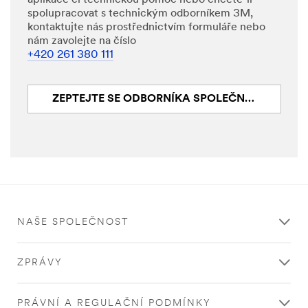
Firemní
spolupracovat s technickým odborníkem 3M,
e-
kontaktujte nás prostřednictvím formuláře nebo
mailová
nám zavolejte na číslo
adresa
+420 261 380 111
Zpráva
ZEPTEJTE SE ODBORNÍKA SPOLEČNOSTI 3M
Jméno
NAŠE SPOLEČNOST
ZPRÁVY
Příjmení
PRÁVNÍ A REGULAČNÍ PODMÍNKY