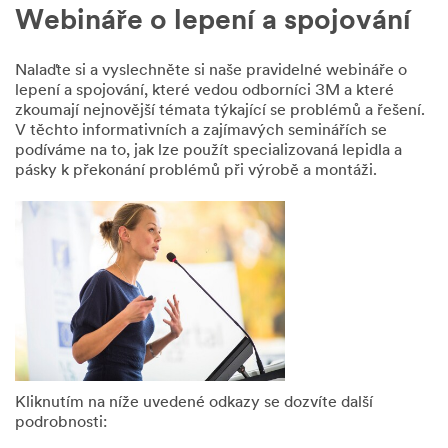
dotaz,
Webináře o lepení a spojování
zdvořile
vás
Nalaďte si a vyslechněte si naše pravidelné webináře o
žádáme
lepení a spojování, které vedou odborníci 3M a které
o
zkoumají nejnovější témata týkající se problémů a řešení.
poskytnutí
V těchto informativních a zajímavých seminářích se
některých
podíváme na to, jak lze použít specializovaná lepidla a
klíčových
pásky k překonání problémů při výrobě a montáži.
informací,
včetně
vašich
kontaktních
údajů.
Informace,
které
poskytnete,
budou
použity
k
odpovědi
Kliknutím na níže uvedené odkazy se dozvíte další
na
podrobnosti:
vaši