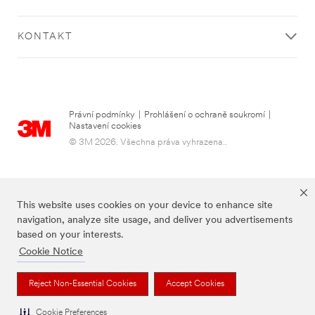
Pracov
ní
KONTAKT
telefon
ní číslo
Společn
Právní podmínky
|
Prohlášení o ochraně soukromí
|
ost
Nastavení cookies
© 3M 2026. Všechna práva vyhrazena..
PSČ
This website uses cookies on your device to enhance site
navigation, analyze site usage, and deliver you advertisements
Město
based on your interests.
Cookie Notice
Výše zmíněné značky jsou ochranné známky 3M.
Reject Non-Essential Cookies
Accept Cookies
Země
Česká republika
Cookie Preferences