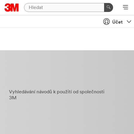
Účet
Vyhledávání návodů k použití od společnosti
3M