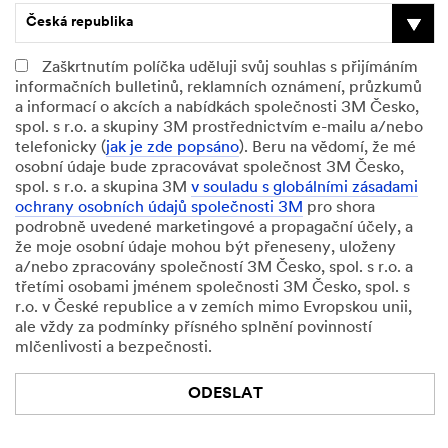
Česká republika
Zaškrtnutím políčka uděluji svůj souhlas s přijímáním
informačních bulletinů, reklamních oznámení, průzkumů
a informací o akcích a nabídkách společnosti 3M Česko,
spol. s r.o. a skupiny 3M prostřednictvím e-mailu a/nebo
telefonicky (
jak je zde popsáno
). Beru na vědomí, že mé
osobní údaje bude zpracovávat společnost 3M Česko,
spol. s r.o. a skupina 3M
v souladu s globálními zásadami
ochrany osobních údajů společnosti 3M
pro shora
podrobně uvedené marketingové a propagační účely, a
že moje osobní údaje mohou být přeneseny, uloženy
a/nebo zpracovány společností 3M Česko, spol. s r.o. a
třetími osobami jménem společnosti 3M Česko, spol. s
r.o. v České republice a v zemích mimo Evropskou unii,
ale vždy za podmínky přísného splnění povinností
mlčenlivosti a bezpečnosti.
ODESLAT
Omlouváme
Děkujeme