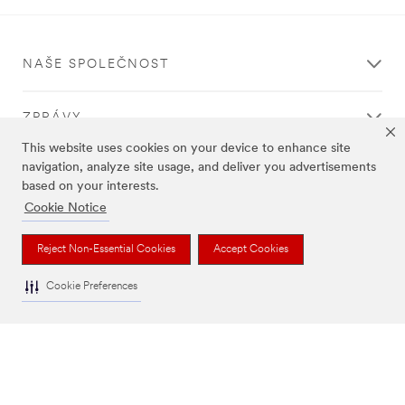
se.
Vám.
Při odesílání
Váš
NAŠE SPOLEČNOST
došlo
formulář
k
byl
chybě.
úspěšně
ZPRÁVY
Zkuste
odeslán
to
This website uses cookies on your device to enhance site
znovu
navigation, analyze site usage, and deliver you advertisements
PRÁVNÍ A REGULAČNÍ PODMÍNKY
později
based on your interests.
Cookie Notice
KONTAKT
Reject Non-Essential Cookies
Accept Cookies
Cookie Preferences
Právní podmínky
|
Prohlášení o ochraně soukromí
|
Nastavení cookies
© 3M 2026. Všechna práva vyhrazena..