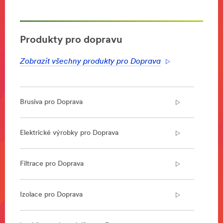
area
**
Transportation-
Aerospace
Produkty pro dopravu
***
url**
Zobrazit všechny produkty pro Doprava
https://www.3m.co.uk/3M/en_GB/aerospace-
emea/
**Site
area
Brusiva pro Doprava
**
Specialty-
Vehicles-
Elektrické výrobky pro Doprava
Attachments-
Bonding-
and-
Filtrace pro Doprava
Tapes
***
url**
Izolace pro Doprava
http://solutions.3mcesko.cz/wps/portal/3M/cs_CZ/Indu
Solutions/-/SolutionsFor/Adhesives-