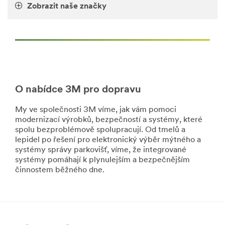
***
Compounds
Zobrazit naše značky
url**
and
Osobní
Polishes
vozidla
for
Transaportation
Stavte
***
karavany
url**
a
/3M/cs_CZ/p/c/slouceniny-
jiná
O nabídce 3M pro dopravu
a-
osobní
lestidla/i/doprava/
rekreační
My ve společnosti 3M víme, jak vám pomoci
**Site
vozidla
modernizací výrobků, bezpečností a systémy, které
area
efektivněji
spolu bezproblémově spolupracují. Od tmelů a
**
a
lepidel po řešení pro elektronický výběr mýtného a
Labels
levněji
systémy správy parkovišť, víme, že integrované
for
s
systémy pomáhají k plynulejším a bezpečnějším
Transportation
využitím
činnostem běžného dne.
***
možností
url**
vědy
a
/3M/cs_CZ/p/c/stitky/i/doprava/
služeb
**Site
3M.
area
Zjistit