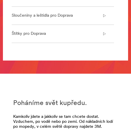
Stavte
nákladní
automobily,
Sloučeniny a leštidla pro Doprava
autobusy,
stavební
stroje
Štítky pro Doprava
a
další
užitková
vozidla
**Site
efektivně
area
s
**
naší
Transportation-
komplexní
Abrasives
řadou
***
lepidel,
url**
lepicích
/3M/cs_CZ/p/c/brusiva/i/doprava/
pásek,
Poháníme svět kupředu.
**Site
brusiv
area
a
**
Kamkoliv jdete a jakkoliv se tam chcete dostat.
speciálních
Adhesives,
Vzduchem, po vodě nebo po zemi. Od nákladních lodí
materiálů.
po mopedy, v celém světě dopravy najdete 3M.
Sealants
Zjistit