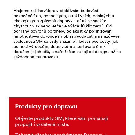
and
více
Fillers
o
Hrajeme roli inovátora v efektivním budování
for
bezpečnějších, pohodlných, atraktivních, odolných a
komerčních
Transportation
ekologických způsobů dopravy—ať už se snažíte
vozidlech
***
chytnout vlak nebo letíte ve výšce 10 kilometrů. Od
**Site
ochrany povrchů po tmely, od akustiky po snižování
url**
area
hmotnosti—a dokonce i v oblasti vodivosti a nárazů—ve
**
/3M/cs_CZ/p/c/lepidla/i/doprava/
společnosti 3M se vždy snažíme hledat nové cesty, jak
Commercial-
pomoci výrobcům, dopravcům a cestovatelům k
**Site
dosažení jejich cílů, a naše řešení sahají od designu až ke
Vehicles-
area
každodennímu provozu.
Graphic-
**
Films
Advanced
***
Materials
url**
for
Transportation
http://solutions.3mcesko.cz/wps/portal/3M/cs_CZ/3M
***
**Site
url**
area
**
/3M/cs_CZ/p/c/pokrocile-
Produkty pro dopravu
Specialty-
materialy/i/doprava/
Vehicles-
**Site
Objevte produkty 3M, které vám pomáhají
Graphic-
area
propojit i vzdálená místa.
Films
**
***