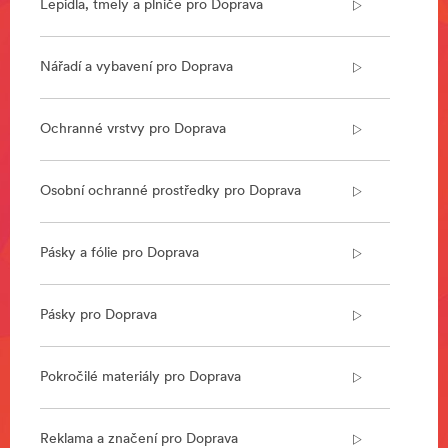
Lepidla, tmely a plniče pro Doprava
Tapes/Speciality-
Vehicles/
**Site
area
Nářadí a vybavení pro Doprava
**
Road
Safety
Ochranné vrstvy pro Doprava
***
url**
Osobní ochranné prostředky pro Doprava
/3M/cs_CZ/p/c/i/doprava/silnicni-
bezpecnost/
**Site
Pásky a fólie pro Doprava
area
**
Transportation-
Pásky pro Doprava
Commercial-
Vehicles
***
url**
Pokročilé materiály pro Doprava
Komerční
vozidla
Reklama a značení pro Doprava