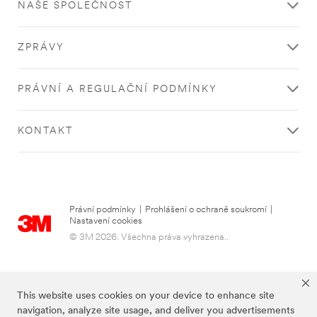
**
NAŠE SPOLEČNOST
více
Personal
o
Protective
osobních
Equipment
ZPRÁVY
vozidlech
for
**Site
Transportation
area
***
PRÁVNÍ A REGULAČNÍ PODMÍNKY
**
url**
Transportation-
/3M/cs_CZ/p/c/osobni-
Rail
KONTAKT
ochranne-
***
prostredky/i/doprava/
url**
**Site
http://solutions.3mcesko.cz/wps/portal/3M/cs_CZ/Indu
area
Solutions/-/SolutionsFor/Adhesives-
**
Tapes/Rail/
Signage
Právní podmínky
|
Prohlášení o ochraně soukromí
|
**Site
Nastavení cookies
and
area
Marking
© 3M 2026. Všechna práva vyhrazena..
**
for
Transportation-
Transportation
Specialty-
***
Vehicles
url**
This website uses cookies on your device to enhance site
***
navigation, analyze site usage, and deliver you advertisements
/3M/cs_CZ/p/c/reklama-
url**