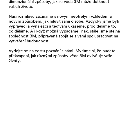
dimenzionální způsoby, jak se věda 3M může dotknout
vašich životů.
Naši rozmluvu začínáme s novým neotřelým vzhledem a
novým způsobem, jak mluvit sami o sobě. Vždycky jsme byli
vypravěči a vynálezci a teď vám ukážeme, proč děláme to,
co děláme. A i když možná vypadáme jinak, stále jsme stejná
společnost 3M, připravená spojit se s vámi spolupracovat na
vytváření budoucnosti.
Vydejte se na cestu poznání s námi. Myslíme si, že budete
překvapení, jak různými způsoby věda 3M ovlivňuje vaše
životy.