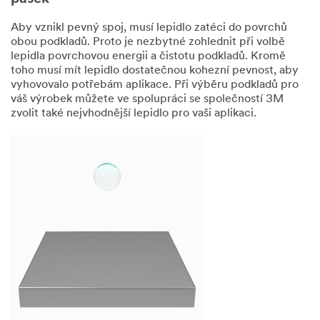
Aby vznikl pevný spoj, musí lepidlo zatéci do povrchů
obou podkladů. Proto je nezbytné zohlednit při volbě
Zaškrtnutí
lepidla povrchovou energii a čistotu podkladů. Kromě
m políčka uděluji
toho musí mít lepidlo dostatečnou kohezní pevnost, aby
svůj souhlas s
vyhovovalo potřebám aplikace. Při výběru podkladů pro
přijímáním
váš výrobek můžete ve spolupráci se společností 3M
informačních
zvolit také nejvhodnější lepidlo pro vaši aplikaci.
bulletinů,
reklamních
oznámení,
průzkumů a
informací o
akcích a
nabídkách
společnosti 3M
Česko, spol. s r.o.
a skupiny 3M
prostřednictvím
e-mailu a/nebo
telefonicky (
jak je
zde popsáno
).
Beru na vědomí,