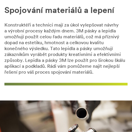
dotaz,
Spojování materiálů a lepení
zdvořile
vás
žádáme
Konstruktéři a technici mají za úkol vylepšovat návrhy
o
a výrobní procesy každým dnem. 3M pásky a lepidla
poskytnutí
umožňují použít celou řadu materiálů, což má příznivý
některých
dopad na estetiku, hmotnost a celkovou kvalitu
klíčových
konečného výsledku. Tato lepidla a pásky umožňují
informací,
zákazníkům vyrábět produkty kreativními a efektivními
včetně
způsoby. Lepidla a pásky 3M lze použít pro širokou škálu
vašich
aplikací a podkladů. Rádi vám pomůžeme najít nejlepší
kontaktních
řešení pro váš proces spojování materiálů.
údajů.
Informace,
které
poskytnete,
budou
použity
k
odpovědi
na
vaši