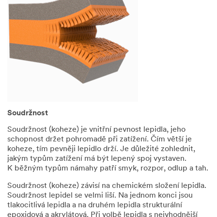
Česko, spol. s r.o.
a třetími osobami
jménem
společnosti 3M
Česko, spol. s r.o.
v České
republice a v
zemích mimo
Evropskou unii,
ale vždy za
podmínky
přísného splnění
Soudržnost
povinností
mlčenlivosti
Soudržnost (koheze) je vnitřní pevnost lepidla, jeho
a bezpečnosti.
schopnost držet pohromadě při zatížení. Čím větší je
koheze, tím pevněji lepidlo drží. Je důležité zohlednit,
jakým typům zatížení má být lepený spoj vystaven.
POSLAT
K běžným typům námahy patří smyk, rozpor, odlup a tah.
ZPRÁVU
Soudržnost (koheze) závisí na chemickém složení lepidla.
Soudržnost lepidel se velmi liší. Na jednom konci jsou
An
tlakocitlivá lepidla a na druhém lepidla strukturální
error
epoxidová a akrylátová. Při volbě lepidla s nejvhodnější