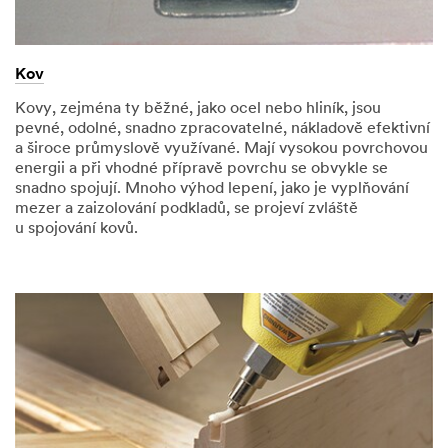
kontaktuje
telefonicky
nebo
Kov
e-
mailem
Kovy, zejména ty běžné, jako ocel nebo hliník, jsou
pevné, odolné, snadno zpracovatelné, nákladově efektivní
a široce průmyslově využívané. Mají vysokou povrchovou
energii a při vhodné přípravě povrchu se obvykle se
snadno spojují. Mnoho výhod lepení, jako je vyplňování
mezer a zaizolování podkladů, se projeví zvláště
u spojování kovů.