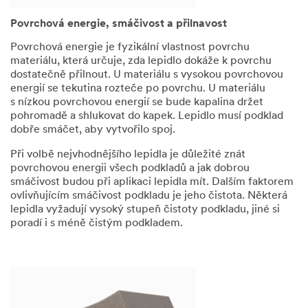
že mé osobní
údaje bude
Povrchová energie, smáčivost a přilnavost
zpracovávat
Povrchová energie je fyzikální vlastnost povrchu
společnost 3M
materiálu, která určuje, zda lepidlo dokáže k povrchu
Česko, spol. s r.o.
dostatečně přilnout. U materiálu s vysokou povrchovou
a skupina 3M
v
energií se tekutina rozteče po povrchu. U materiálu
souladu s
s nízkou povrchovou energií se bude kapalina držet
globálními
pohromadě a shlukovat do kapek. Lepidlo musí podklad
zásadami ochrany
dobře smáčet, aby vytvořilo spoj.
osobních údajů
společnosti 3M
Při volbě nejvhodnějšího lepidla je důležité znát
pro shora
povrchovou energii všech podkladů a jak dobrou
podrobně
smáčivost budou při aplikaci lepidla mít. Dalším faktorem
uvedené
ovlivňujícím smáčivost podkladu je jeho čistota. Některá
marketingové a
lepidla vyžadují vysoký stupeň čistoty podkladu, jiné si
propagační účely,
poradí i s méně čistým podkladem.
a že moje osobní
údaje mohou být
přeneseny,
uloženy a/nebo
zpracovány
společností 3M