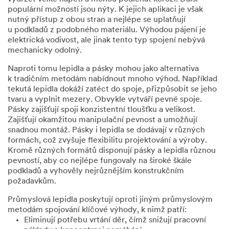
Firemní
populární možností jsou nýty. K jejich aplikaci je však
e-
nutný přístup z obou stran a nejlépe se uplatňují
mailová
u podkladů z podobného materiálu. Výhodou pájení je
adresa
elektrická vodivost, ale jinak tento typ spojení nebývá
mechanicky odolný.
Naproti tomu lepidla a pásky mohou jako alternativa
Zpráva
k tradičním metodám nabídnout mnoho výhod. Například
tekutá lepidla dokáží zatéct do spoje, přizpůsobit se jeho
tvaru a vyplnit mezery. Obvykle vytváří pevné spoje.
Pásky zajišťují spoji konzistentní tloušťku a velikost.
Zajišťují okamžitou manipulační pevnost a umožňují
snadnou montáž. Pásky i lepidla se dodávají v různých
formách, což zvyšuje flexibilitu projektování a výroby.
Kromě různých formátů disponují pásky a lepidla různou
pevností, aby co nejlépe fungovaly na široké škále
Jméno
podkladů a vyhověly nejrůznějším konstrukčním
požadavkům.
Průmyslová lepidla poskytují oproti jiným průmyslovým
Příjmení
metodám spojování klíčové výhody, k nimž patří:
Eliminují potřebu vrtání děr, čímž snižují pracovní