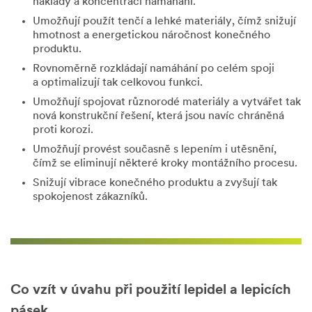
náklady a koncentraci namáhání.
Pracov
Umožňují použít tenčí a lehké materiály, čímž snižují
ní
hmotnost a energetickou náročnost konečného
telefon
produktu.
ní číslo
Rovnoměrně rozkládají namáhání po celém spoji
a optimalizují tak celkovou funkci.
Umožňují spojovat různorodé materiály a vytvářet tak
Společn
nová konstrukční řešení, která jsou navíc chráněná
ost
proti korozi.
Umožňují provést současně s lepením i utěsnění,
čímž se eliminují některé kroky montážního procesu.
PSČ
Snižují vibrace konečného produktu a zvyšují tak
spokojenost zákazníků.
Město
Země
Co vzít v úvahu při použití lepidel a lepicích
pásek
Česká republika