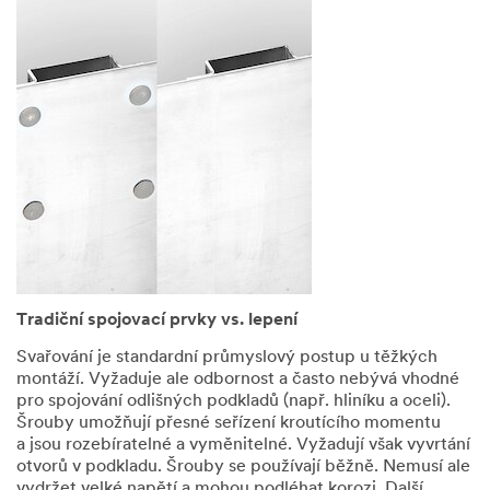
souladu
se
zásadami
ochrany
osobních
údajů
společnosti
3M.
Oblast zájmu
Vyberte ze seznamu
Tradiční spojovací prvky vs. lepení
Svařování je standardní průmyslový postup u těžkých
Typ dotazu
montáží. Vyžaduje ale odbornost a často nebývá vhodné
pro spojování odlišných podkladů (např. hliníku a oceli).
Vyberte ze seznamu
Šrouby umožňují přesné seřízení kroutícího momentu
a jsou rozebíratelné a vyměnitelné. Vyžadují však vyvrtání
otvorů v podkladu. Šrouby se používají běžně. Nemusí ale
vydržet velké napětí a mohou podléhat korozi. Další