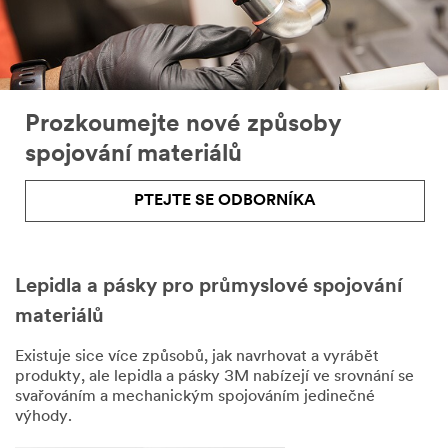
žádost
e-
mailem
nebo
telefonicky
zástupcem
Prozkoumejte nové způsoby
společnosti
3M
spojování materiálů
nebo
jedním
PTEJTE SE ODBORNÍKA
z
našich
autorizovaných
obchodních
partnerů,
Lepidla a pásky pro průmyslové spojování
se
materiálů
kterými
můžeme
Existuje sice více způsobů, jak navrhovat a vyrábět
sdílet
produkty, ale lepidla a pásky 3M nabízejí ve srovnání se
vaše
svařováním a mechanickým spojováním jedinečné
osobní
výhody.
údaje
v