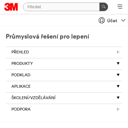
Zavření
Zašlete
Účet
nám
zprávu
Průmyslová řešení pro lepení
Děkujeme
za
PŘEHLED
váš
zájem
PRODUKTY
o
3M.
PODKLAD
Abychom
vám
APLIKACE
pomohli
efektivně
ŠKOLENÍ/VZDĚLÁVÁNÍ
spravovat
a
PODPORA
reagovat
na
váš