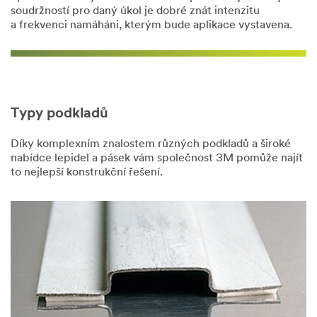
occurred.
soudržností pro daný úkol je dobré znát intenzitu
a frekvenci namáháni, kterým bude aplikace vystavena.
Děkujeme,
že
jste
kontaktovali
společnost
Typy podkladů
3M
Díky komplexním znalostem různých podkladů a široké
Obdrželi
nabídce lepidel a pásek vám společnost 3M pomůže najít
jsme
to nejlepší konstrukční řešení.
vaši
zprávu
a
nyní
váš
dotaz
prošetřujeme
Některý
z našich
zástupců
vás