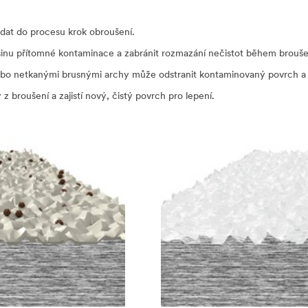
idat do procesu krok obroušení.
tšinu přítomné kontaminace a zabránit rozmazání nečistot během brouše
 netkanými brusnými archy může odstranit kontaminovaný povrch a zaj
z broušení a zajistí nový, čistý povrch pro lepení.