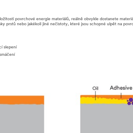
ložitosti povrchové energie materiálů, reálně obvykle dostanete materi
y prstů nebo jakékoli jiné nečistoty, které jsou schopné ulpět na povr
í slepení
 smáčení