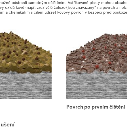
možné odstranit samotným očištěním. Vstřikované plasty mohou obsahova
y oxidů kovů (např. zrezivělé železo) jsou „navázány“ na povrch a nel
lům a chemikáliím s cílem udržet kovový povrch v bezpečí před poško
Povrch po prvním čištění
oušení