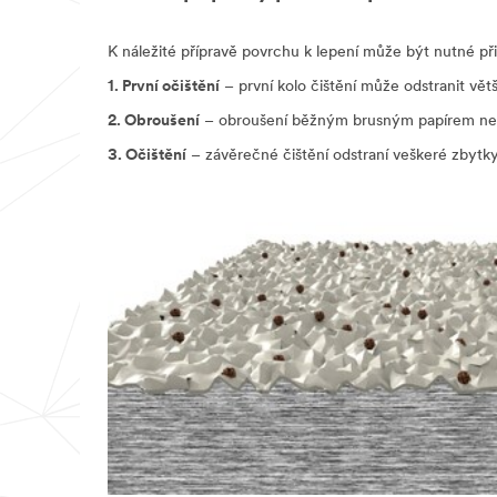
K náležité přípravě povrchu k lepení může být nutné př
1. První očištění
– první kolo čištění může odstranit vě
2. Obroušení
– obroušení běžným brusným papírem nebo
3. Očištění
– závěrečné čištění odstraní veškeré zbytky 