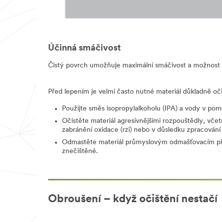
Účinná smáčivost
Čistý povrch umožňuje maximální smáčivost a možnost
Před lepením je velmi často nutné materiál důkladně očist
Použijte směs isopropylalkoholu (IPA) a vody v pomě
Očistěte materiál agresivnějšími rozpouštědly, v
zabránění oxidace (rzi) nebo v důsledku zpracování (
Odmastěte materiál průmyslovým odmašťovacím přípr
znečištěné.
Obroušení – když očištění nestačí