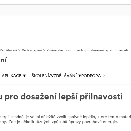
/Vzdělávání
Věda o lepení
Změna vlastností povrchu pro dosažení lepší přilnavosti
ní
APLIKACE
ŠKOLENÍ/VZDĚLÁVÁNÍ
PODPORA
pro dosažení lepší přilnavosti
rgii snadná, je velmi důležité zvolit správné lepidlo, které tento materiá
vazby. Zde je několik různých způsobů úpravy povrchové energie.