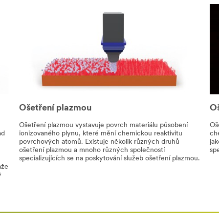
Ošetření plazmou
O
Ošetření plazmou vystavuje povrch materiálu působení
Oš
ad
ionizovaného plynu, které mění chemickou reaktivitu
ch
povrchových atomů. Existuje několik různých druhů
jak
ošetření plazmou a mnoho různých společností
spe
specializujících se na poskytování služeb ošetření plazmou.
áže
ý