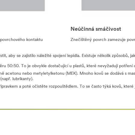
Neúčinná smáčivost
 povrchového kontaktu
Znečištěný povrch zamezuje pov
it, aby se zajistilo náležité spojení lepidla. Existuje několik způsobů, j
ru 50:50. To je obvykle dostačující u plastů, které nevyžadují potření o
četně acetonu nebo metyletylketonu (MEK). Mnoho kovů se dodává s m
např. lubrikanty).
avkem a poté očistěte rozpouštědlem. To se často týká kovů, které js