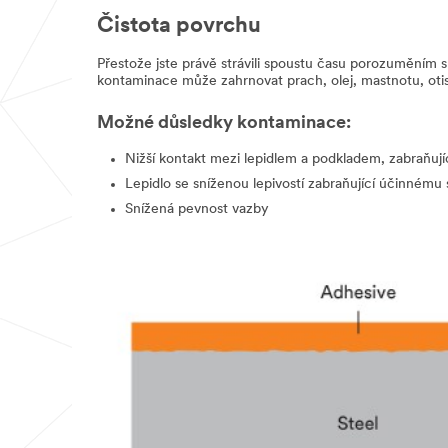
Čistota povrchu
Přestože jste právě strávili spoustu času porozuměním s
kontaminace může zahrnovat prach, olej, mastnotu, otisk
Možné důsledky kontaminace:
Nižší kontakt mezi lepidlem a podkladem, zabraňujíc
Lepidlo se sníženou lepivostí zabraňující účinnému
Snížená pevnost vazby