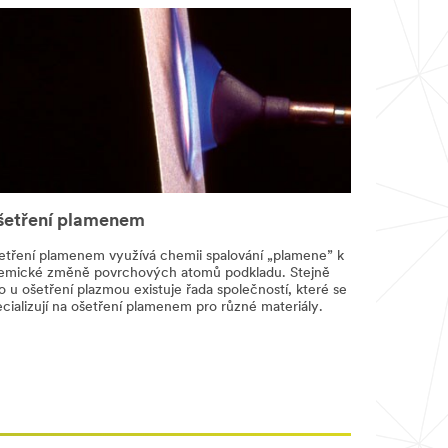
šetření plamenem
etření plamenem využívá chemii spalování „plamene” k
emické změně povrchových atomů podkladu. Stejně
o u ošetření plazmou existuje řada společností, které se
cializují na ošetření plamenem pro různé materiály.