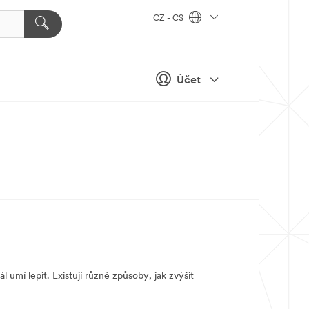
CZ - CS
Účet
l umí lepit. Existují různé způsoby, jak zvýšit