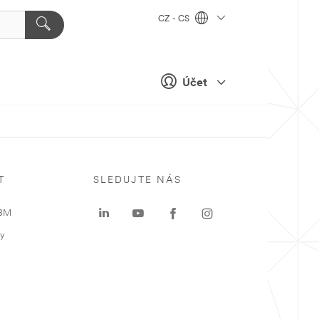
CZ - CS
Účet
T
SLEDUJTE NÁS
 3M
ky