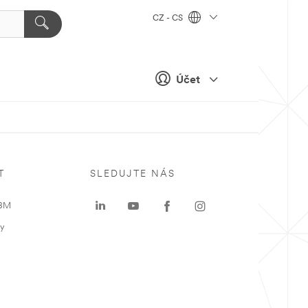
CZ - CS
Účet
T
SLEDUJTE NÁS
 3M
ky