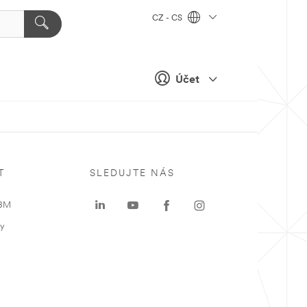
CZ - CS
Účet
T
SLEDUJTE NÁS
 3M
ky