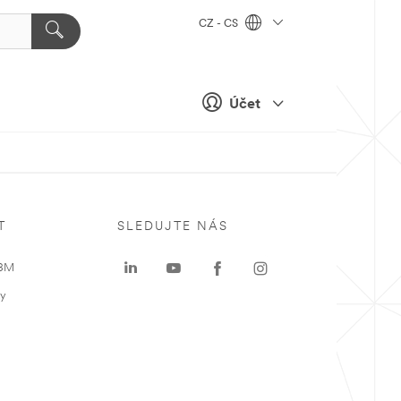
CZ - CS
Účet
T
SLEDUJTE NÁS
 3M
ky