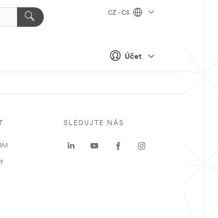
CZ - CS
Účet
T
SLEDUJTE NÁS
 3M
ky