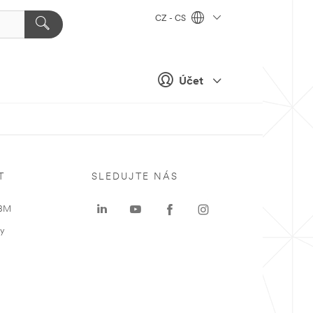
CZ - CS
Účet
T
SLEDUJTE NÁS
 3M
ky