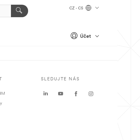
CZ - CS
Účet
T
SLEDUJTE NÁS
 3M
ky