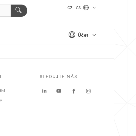
CZ - CS
Účet
T
SLEDUJTE NÁS
 3M
ky