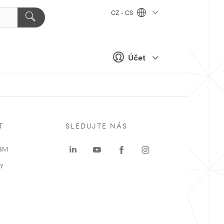
CZ - CS
Účet
T
SLEDUJTE NÁS
 3M
ky