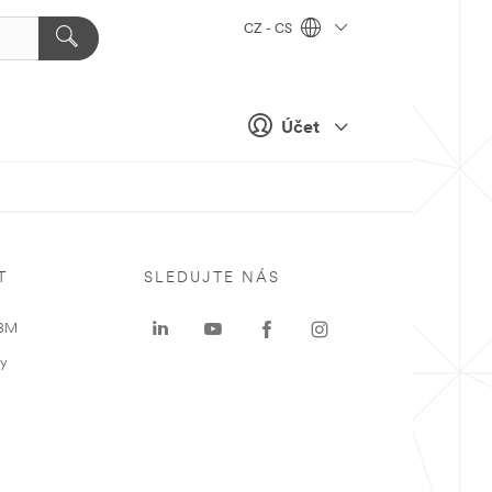
CZ - CS
Účet
T
SLEDUJTE NÁS
 3M
ky