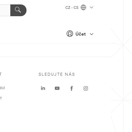
CZ - CS
Účet
T
SLEDUJTE NÁS
 3M
ky