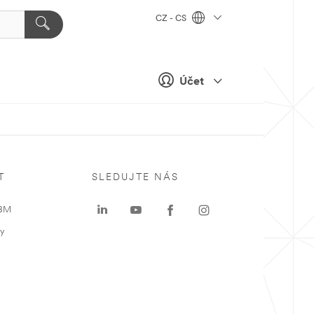
CZ - CS
Účet
T
SLEDUJTE NÁS
 3M
ky