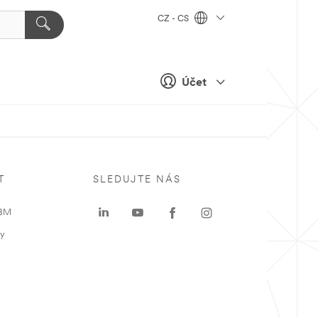
CZ - CS
Účet
T
SLEDUJTE NÁS
 3M
ky