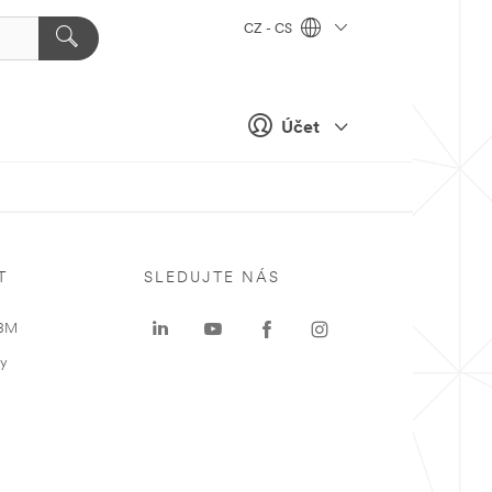
CZ - CS
Účet
T
SLEDUJTE NÁS
 3M
ky