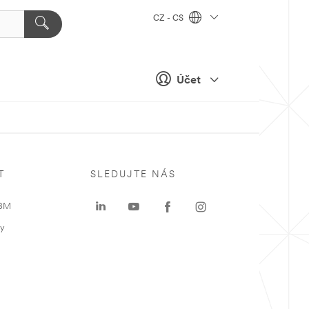
CZ - CS
Účet
T
SLEDUJTE NÁS
 3M
ky