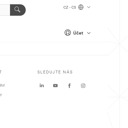
CZ - CS
Účet
T
SLEDUJTE NÁS
 3M
ky