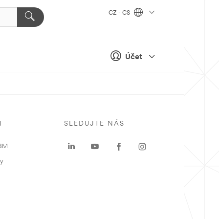
CZ - CS
Účet
T
SLEDUJTE NÁS
 3M
ky