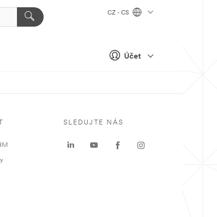
CZ - CS
Účet
T
SLEDUJTE NÁS
 3M
ky