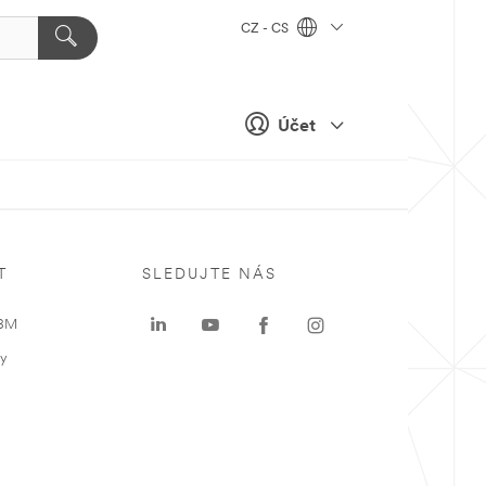
CZ - CS
Účet
T
SLEDUJTE NÁS
 3M
ky