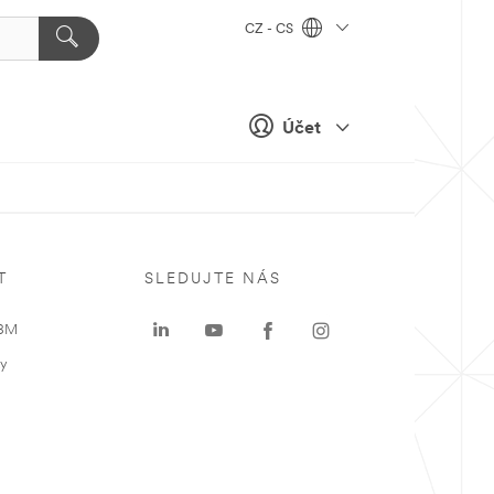
CZ - CS
Účet
T
SLEDUJTE NÁS
 3M
ky