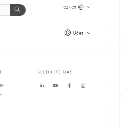
CZ - CS
Účet
T
SLEDUJTE NÁS
 3M
ky