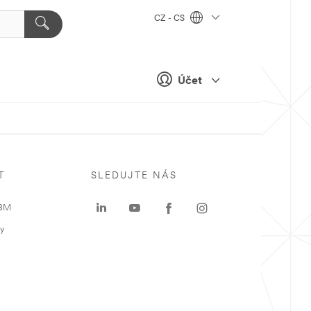
CZ - CS
Účet
T
SLEDUJTE NÁS
 3M
ky