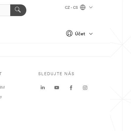
CZ - CS
Účet
T
SLEDUJTE NÁS
 3M
ky