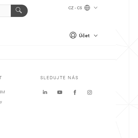
CZ - CS
Účet
T
SLEDUJTE NÁS
 3M
ky