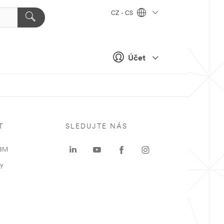
CZ - CS
Účet
T
SLEDUJTE NÁS
 3M
ky