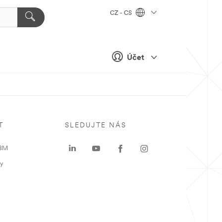
CZ - CS
Účet
T
SLEDUJTE NÁS
 3M
ky