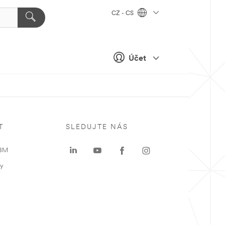
CZ - CS
Účet
T
SLEDUJTE NÁS
 3M
ky