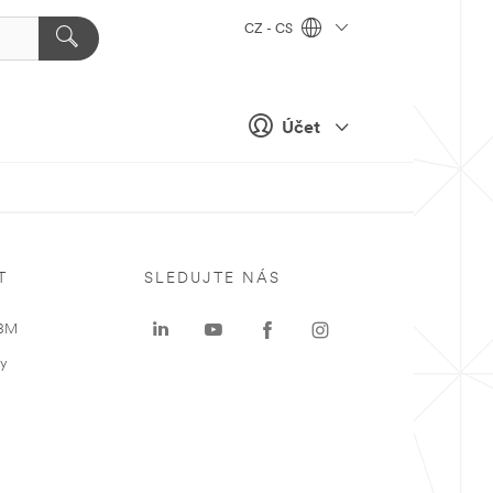
CZ - CS
Účet
T
SLEDUJTE NÁS
 3M
ky