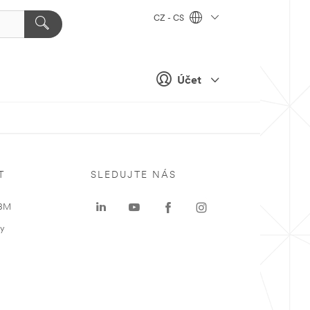
CZ - CS
Účet
T
SLEDUJTE NÁS
 3M
ky