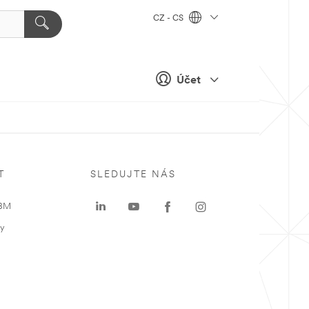
CZ - CS
Účet
T
SLEDUJTE NÁS
 3M
ky