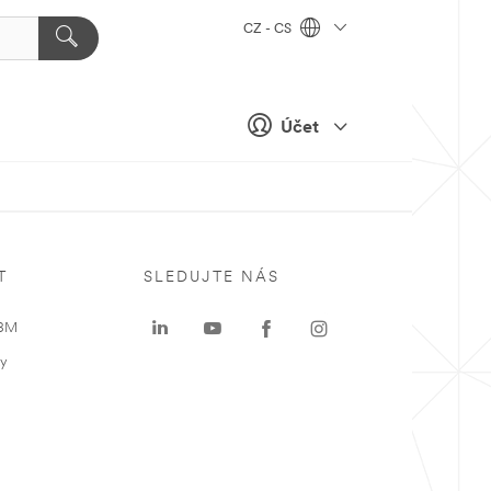
CZ - CS
Účet
T
SLEDUJTE NÁS
 3M
ky