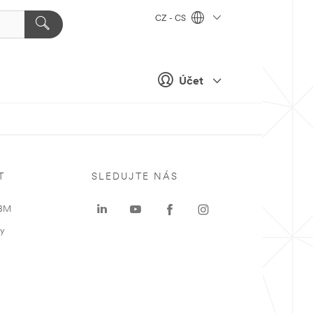
CZ - CS
Účet
T
SLEDUJTE NÁS
 3M
ky