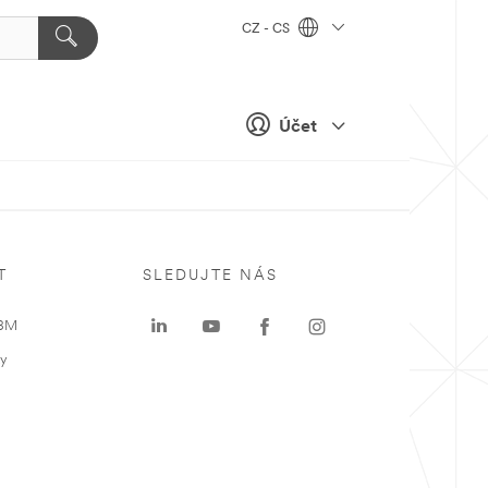
CZ - CS
Účet
T
SLEDUJTE NÁS
 3M
ky