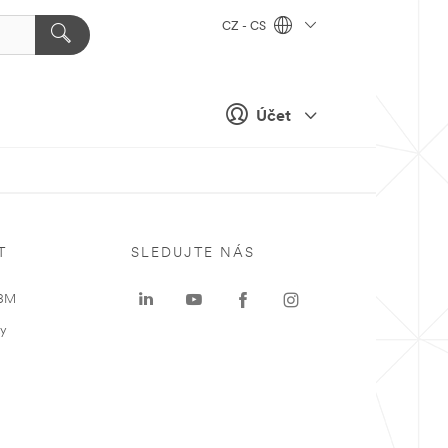
CZ - CS
Účet
T
SLEDUJTE NÁS
 3M
ky