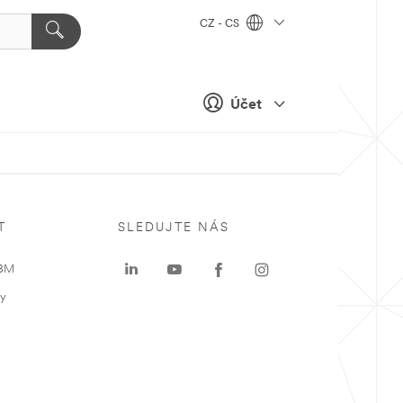
CZ - CS
Účet
T
SLEDUJTE NÁS
 3M
ky